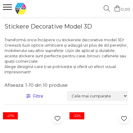
0,00
Produse Categorii
Stickere Decorative Model 3D
Print Outdoor
Transformă orice încăpere cu stickerele decorative model 3D!
Stickere pentru Produse Bio &
Creează iluzii optice uimitoare și adaugă un plus de stil pereților,
Eco
mobilierului sau altor suprafețe. Ușor de aplicat și durabile,
aceste stickere sunt perfecte pentru case, birouri, cafenele sau
Stickere personalizate printate
spații comerciale.
si decupate
Alege designul care ți se potrivește și oferă un efect vizual
Stickere copii
impresionant!
Stickere educationale
Afiseaza:
1-
10
din
10
produse
Stickere decorative
Stickere personalizate
Filtre
Carti de Vizita
Sisteme de Afisare
-27%
-22%
Placute Gravate Personalizate
Placute Informative