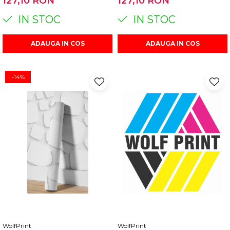
127,10 RON
127,10 RON
EFECT 3D, 50X300 CM
50X300 CM
IN STOC
IN STOC
ADAUGA IN COS
ADAUGA IN COS
-14%
WolfPrint
WolfPrint