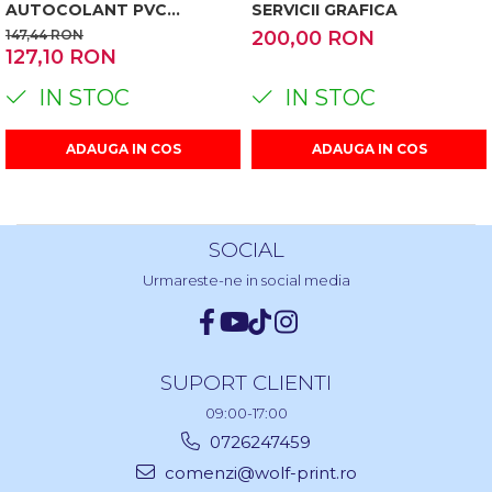
AUTOCOLANT PVC
SERVICII GRAFICA
DECORATIV, CUB ALB,
147,44 RON
200,00 RON
AUTOADEZIV, EFECT 3D,
127,10 RON
50X300 CM
IN STOC
IN STOC
ADAUGA IN COS
ADAUGA IN COS
SOCIAL
Urmareste-ne in social media
SUPORT CLIENTI
09:00-17:00
0726247459
comenzi@wolf-print.ro