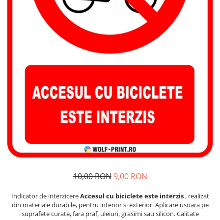
Stickere Decorative Model 3D
Stickere Decorative Model Floral
Stickere Decorative Textura Lemn
Stickere Decorative Copii
Stickere Decorative Model
Caramida
Stickere Decorative Textura Beton
Tablouri Canvas
Tablouri Canvas Arhitectura
Tablou Canvas Animale
Tablou Canvas Living/Sufragerie
Papetarie si organizare nunta
Plicuri Bani Nunta
10,00 RON
9,00 RON
Meniuri Nunta
Invitatii Premium pentru Nunta
Indicator de interzicere
Accesul cu biciclete este interzis
, realizat
din materiale durabile, pentru interior si exterior. Aplicare usoara pe
Plicuri Bani Botez
suprafete curate, fara praf, uleiuri, grasimi sau silicon. Calitate