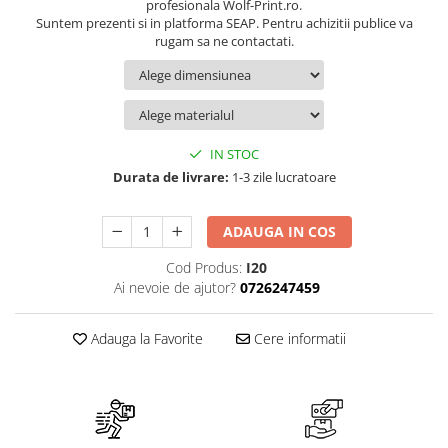
Suport/Coaster din Lemn
profesionala Wolf-Print.ro.
Suntem prezenti si in platforma SEAP. Pentru achizitii publice va
Indicatoare de Securitate
rugam sa ne contactati.
Indicatoare de Avertizare
Indicatoare de Interzicere
Indicatoare de Obligativitate
IN STOC
Durata de livrare:
1-3 zile lucratoare
ADAUGA IN COS
Cod Produs:
I20
Ai nevoie de ajutor?
0726247459
Adauga la Favorite
Cere informatii