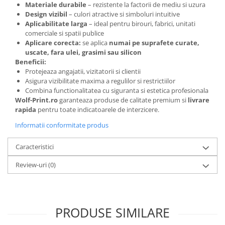
Materiale durabile
– rezistente la factorii de mediu si uzura
Design vizibil
– culori atractive si simboluri intuitive
Aplicabilitate larga
– ideal pentru birouri, fabrici, unitati
comerciale si spatii publice
Aplicare corecta:
se aplica
numai pe suprafete curate,
uscate, fara ulei, grasimi sau silicon
Beneficii:
Protejeaza angajatii, vizitatorii si clientii
Asigura vizibilitate maxima a regulilor si restrictiilor
Combina functionalitatea cu siguranta si estetica profesionala
Wolf-Print.ro
garanteaza produse de calitate premium si
livrare
rapida
pentru toate indicatoarele de interzicere.
Informatii conformitate produs
Caracteristici
Review-uri
(0)
PRODUSE SIMILARE