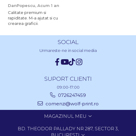
DanPopescu,
Acum 1 an
Calitate premium si
rapiditate. M-a ajutat si cu
crearea graficii.
SOCIAL
Urmareste-ne in social media
SUPORT CLIENTI
09:00-17:00
0726247459
comenzi@wolf-print.ro
MAGAZINUL MEU
BD. THEODOR PALLADY NR 287, SECTOR 3,
BUCURESTI