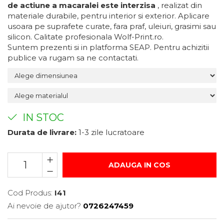
de actiune a macaralei este interzisa
, realizat din
Suport/Coaster din Lemn
materiale durabile, pentru interior si exterior. Aplicare
usoara pe suprafete curate, fara praf, uleiuri, grasimi sau
Indicatoare de Securitate
silicon. Calitate profesionala Wolf-Print.ro.
Indicatoare de Avertizare
Suntem prezenti si in platforma SEAP. Pentru achizitii
Indicatoare de Interzicere
publice va rugam sa ne contactati.
Indicatoare de Obligativitate
IN STOC
Durata de livrare:
1-3 zile lucratoare
ADAUGA IN COS
Cod Produs:
I41
Ai nevoie de ajutor?
0726247459