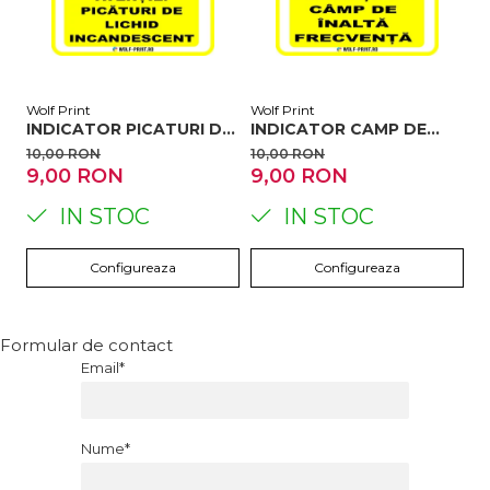
Wolf Print
Wolf Print
Wo
INDICATOR PICATURI DE
INDICATOR CAMP DE
I
LICHID INCANDESCENT
INALTA FRECVENTA
L
10,00 RON
10,00 RON
1
9,00 RON
9,00 RON
9
IN STOC
IN STOC
Configureaza
Configureaza
Formular de contact
Email*
Nume*