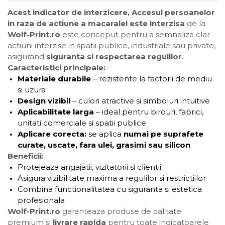
Acest indicator de interzicere, Accesul persoanelor
in raza de actiune a macaralei este interzisa
de la
Wolf-Print.ro
este conceput pentru a semnaliza clar
actiuni interzise in spatii publice, industriale sau private,
asigurand
siguranta si respectarea regulilor
.
Caracteristici principale:
Materiale durabile
– rezistente la factorii de mediu
si uzura
Design vizibil
– culori atractive si simboluri intuitive
Aplicabilitate larga
– ideal pentru birouri, fabrici,
unitati comerciale si spatii publice
Aplicare corecta:
se aplica
numai pe suprafete
curate, uscate, fara ulei, grasimi sau silicon
Beneficii:
Protejeaza angajatii, vizitatorii si clientii
Asigura vizibilitate maxima a regulilor si restrictiilor
Combina functionalitatea cu siguranta si estetica
profesionala
Wolf-Print.ro
garanteaza produse de calitate
premium si
livrare rapida
pentru toate indicatoarele