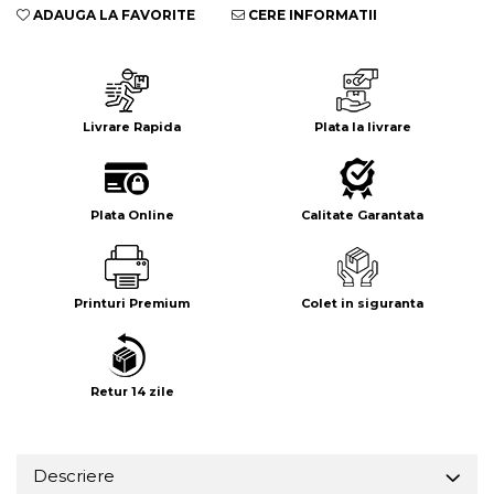
ADAUGA LA FAVORITE
CERE INFORMATII
Livrare Rapida
Plata la livrare
Plata Online
Calitate Garantata
Printuri Premium
Colet in siguranta
Retur 14 zile
Descriere