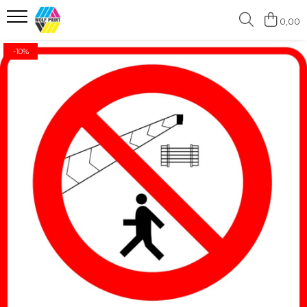
0,00
Produse Categorii
-10%
Print Outdoor
Stickere pentru Produse Bio &
Eco
Stickere personalizate printate
si decupate
Stickere copii
Stickere educationale
Stickere decorative
Stickere personalizate
Carti de Vizita
Sisteme de Afisare
Placute Gravate Personalizate
Placute Informative