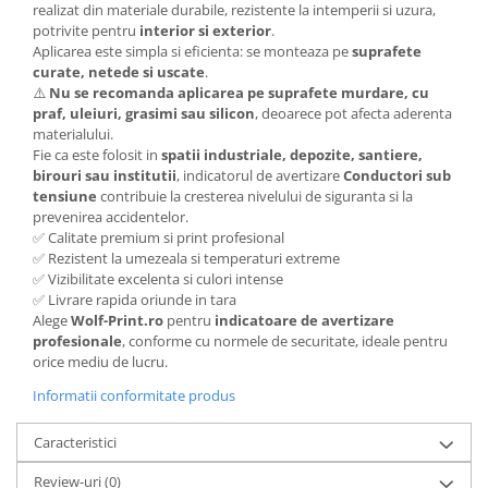
realizat din materiale durabile, rezistente la intemperii si uzura,
potrivite pentru
interior si exterior
.
Aplicarea este simpla si eficienta: se monteaza pe
suprafete
curate, netede si uscate
.
⚠️
Nu se recomanda aplicarea pe suprafete murdare, cu
praf, uleiuri, grasimi sau silicon
, deoarece pot afecta aderenta
materialului.
Fie ca este folosit in
spatii industriale, depozite, santiere,
birouri sau institutii
, indicatorul de avertizare
Conductori sub
tensiune
contribuie la cresterea nivelului de siguranta si la
prevenirea accidentelor.
✅ Calitate premium si print profesional
✅ Rezistent la umezeala si temperaturi extreme
✅ Vizibilitate excelenta si culori intense
✅ Livrare rapida oriunde in tara
Alege
Wolf-Print.ro
pentru
indicatoare de avertizare
profesionale
, conforme cu normele de securitate, ideale pentru
orice mediu de lucru.
Informatii conformitate produs
Caracteristici
Review-uri
(0)