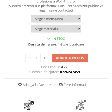
Suport/Coaster din Lemn
profesionala Wolf-Print.ro.
Suntem prezenti si in platforma SEAP. Pentru achizitii publice va
Indicatoare de Securitate
rugam sa ne contactati.
Indicatoare de Avertizare
Indicatoare de Interzicere
Indicatoare de Obligativitate
IN STOC
Durata de livrare:
1-3 zile lucratoare
ADAUGA IN COS
Cod Produs:
A22
Ai nevoie de ajutor?
0726247459
Adauga la Favorite
Cere informatii