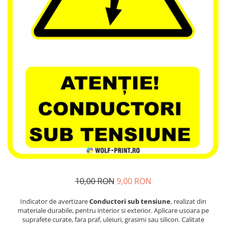
Stickere Decorative Model 3D
Stickere Decorative Model Floral
Stickere Decorative Textura Lemn
Stickere Decorative Copii
Stickere Decorative Model
Caramida
Stickere Decorative Textura Beton
Tablouri Canvas
Tablouri Canvas Arhitectura
Tablou Canvas Animale
Tablou Canvas Living/Sufragerie
Papetarie si organizare nunta
Plicuri Bani Nunta
10,00 RON
9,00 RON
Meniuri Nunta
Invitatii Premium pentru Nunta
Indicator de avertizare
Conductori sub tensiune
, realizat din
materiale durabile, pentru interior si exterior. Aplicare usoara pe
Plicuri Bani Botez
suprafete curate, fara praf, uleiuri, grasimi sau silicon. Calitate