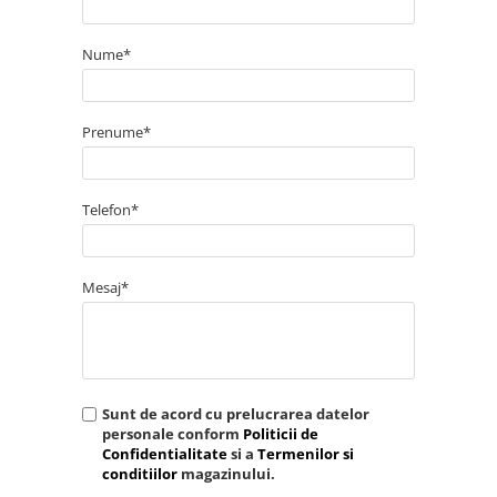
Nume*
Prenume*
Telefon*
Mesaj*
Sunt de acord cu prelucrarea datelor
personale conform
Politicii de
Confidentialitate
si a
Termenilor si
conditiilor
magazinului.