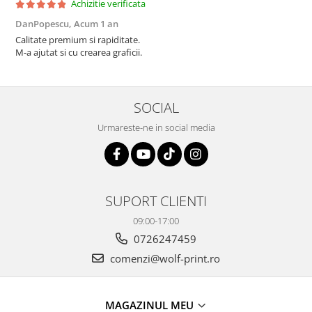
Achizitie verificata
DanPopescu,
Acum 1 an
Calitate premium si rapiditate.
M-a ajutat si cu crearea graficii.
SOCIAL
Urmareste-ne in social media
SUPORT CLIENTI
09:00-17:00
0726247459
comenzi@wolf-print.ro
MAGAZINUL MEU