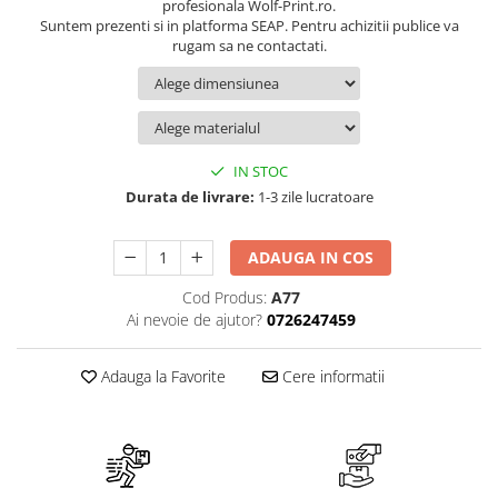
Suport/Coaster din Lemn
profesionala Wolf-Print.ro.
Suntem prezenti si in platforma SEAP. Pentru achizitii publice va
Indicatoare de Securitate
rugam sa ne contactati.
Indicatoare de Avertizare
Indicatoare de Interzicere
Indicatoare de Obligativitate
IN STOC
Durata de livrare:
1-3 zile lucratoare
ADAUGA IN COS
Cod Produs:
A77
Ai nevoie de ajutor?
0726247459
Adauga la Favorite
Cere informatii