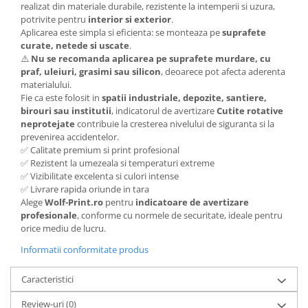
realizat din materiale durabile, rezistente la intemperii si uzura,
potrivite pentru
interior si exterior
.
Aplicarea este simpla si eficienta: se monteaza pe
suprafete
curate, netede si uscate
.
⚠️
Nu se recomanda aplicarea pe suprafete murdare, cu
praf, uleiuri, grasimi sau silicon
, deoarece pot afecta aderenta
materialului.
Fie ca este folosit in
spatii industriale, depozite, santiere,
birouri sau institutii
, indicatorul de avertizare
Cutite rotative
neprotejate
contribuie la cresterea nivelului de siguranta si la
prevenirea accidentelor.
✅ Calitate premium si print profesional
✅ Rezistent la umezeala si temperaturi extreme
✅ Vizibilitate excelenta si culori intense
✅ Livrare rapida oriunde in tara
Alege
Wolf-Print.ro
pentru
indicatoare de avertizare
profesionale
, conforme cu normele de securitate, ideale pentru
orice mediu de lucru.
Informatii conformitate produs
Caracteristici
Review-uri
(0)