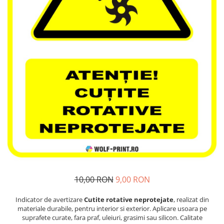
Stickere Decorative Model 3D
Stickere Decorative Model Floral
Stickere Decorative Textura Lemn
Stickere Decorative Copii
Stickere Decorative Model
Caramida
Stickere Decorative Textura Beton
Tablouri Canvas
Tablouri Canvas Arhitectura
Tablou Canvas Animale
Tablou Canvas Living/Sufragerie
Papetarie si organizare nunta
Plicuri Bani Nunta
10,00 RON
9,00 RON
Meniuri Nunta
Invitatii Premium pentru Nunta
Indicator de avertizare
Cutite rotative neprotejate
, realizat din
materiale durabile, pentru interior si exterior. Aplicare usoara pe
Plicuri Bani Botez
suprafete curate, fara praf, uleiuri, grasimi sau silicon. Calitate