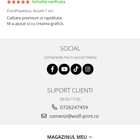
Achizitie verificata
DanPopescu,
Acum 1 an
Calitate premium si rapiditate.
M-a ajutat si cu crearea graficii.
SOCIAL
Urmareste-ne in social media
SUPORT CLIENTI
09:00-17:00
0726247459
comenzi@wolf-print.ro
MAGAZINUL MEU