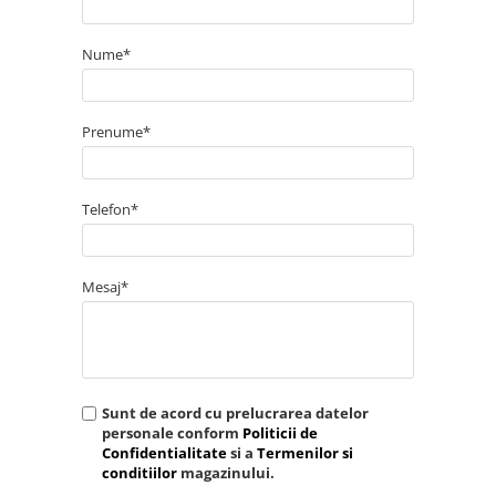
Nume*
Prenume*
Telefon*
Mesaj*
Sunt de acord cu prelucrarea datelor
personale conform
Politicii de
Confidentialitate
si a
Termenilor si
conditiilor
magazinului.