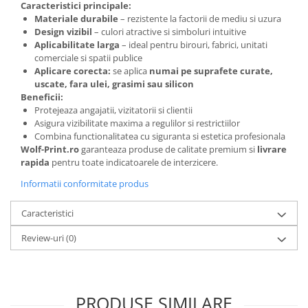
Caracteristici principale:
Materiale durabile
– rezistente la factorii de mediu si uzura
Design vizibil
– culori atractive si simboluri intuitive
Aplicabilitate larga
– ideal pentru birouri, fabrici, unitati
comerciale si spatii publice
Aplicare corecta:
se aplica
numai pe suprafete curate,
uscate, fara ulei, grasimi sau silicon
Beneficii:
Protejeaza angajatii, vizitatorii si clientii
Asigura vizibilitate maxima a regulilor si restrictiilor
Combina functionalitatea cu siguranta si estetica profesionala
Wolf-Print.ro
garanteaza produse de calitate premium si
livrare
rapida
pentru toate indicatoarele de interzicere.
Informatii conformitate produs
Caracteristici
Review-uri
(0)
PRODUSE SIMILARE