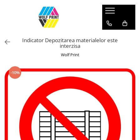
Produse Categorii
Print Outdoor
Indicator Depozitarea materialelor este
Stickere pentru Produse Bio & Eco
interzisa
Stickere personalizate printate si
Wolf Print
decupate
Stickere copii
-10%
Stickere educationale
Stickere decorative
Stickere personalizate
Carti de Vizita
Sisteme de Afisare
Placute Gravate Personalizate
Placute Informative
Stickere Decorative