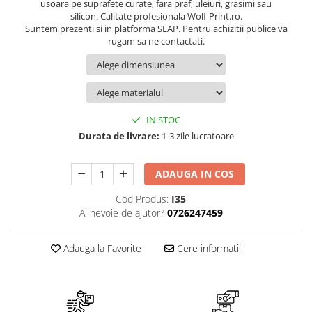
Suport/Coaster din Lemn
usoara pe suprafete curate, fara praf, uleiuri, grasimi sau
silicon. Calitate profesionala Wolf-Print.ro.
Indicatoare de Securitate
Suntem prezenti si in platforma SEAP. Pentru achizitii publice va
rugam sa ne contactati.
Indicatoare de Avertizare
Indicatoare de Interzicere
Indicatoare de Obligativitate
IN STOC
Durata de livrare:
1-3 zile lucratoare
ADAUGA IN COS
Cod Produs:
I35
Ai nevoie de ajutor?
0726247459
Adauga la Favorite
Cere informatii