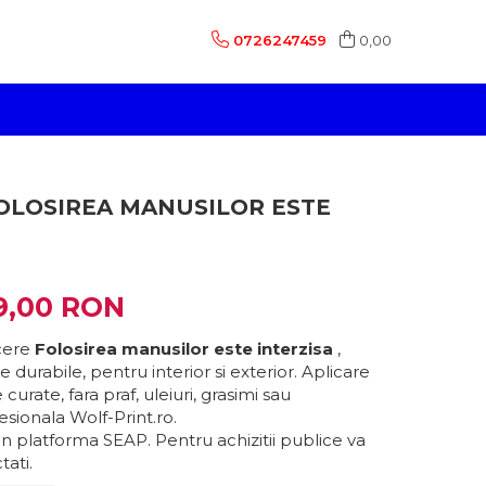
0726247459
0,00
OLOSIREA MANUSILOR ESTE
9,00 RON
icere
Folosirea manusilor este interzisa
,
e durabile, pentru interior si exterior. Aplicare
urate, fara praf, uleiuri, grasimi sau
fesionala Wolf-Print.ro.
in platforma SEAP. Pentru achizitii publice va
ati.