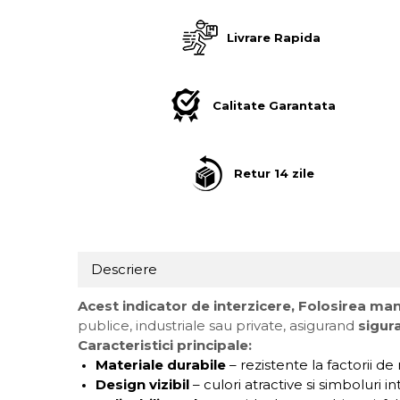
pe
Suport/Coaster din Lemn
Facebook
Livrare Rapida
Indicatoare de Securitate
Indicatoare de Avertizare
Indicatoare de Interzicere
Calitate Garantata
Indicatoare de Obligativitate
Retur 14 zile
Descriere
Acest indicator de interzicere, Folosirea man
publice, industriale sau private, asigurand
sigur
Caracteristici principale:
Materiale durabile
– rezistente la factorii de
Design vizibil
– culori atractive si simboluri in