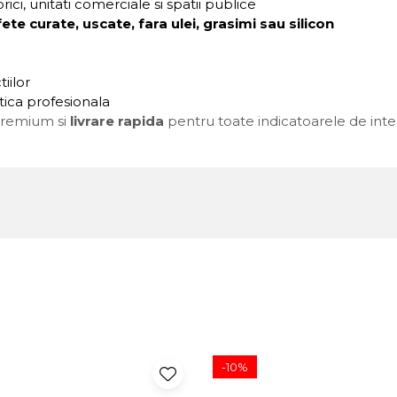
rici, unitati comerciale si spatii publice
te curate, uscate, fara ulei, grasimi sau silicon
tiilor
tica profesionala
premium si
livrare rapida
pentru toate indicatoarele de inte
-10%