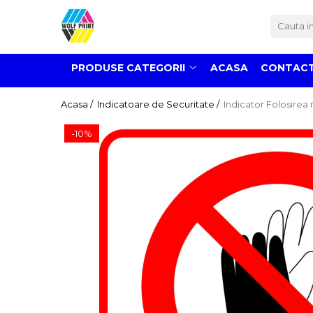
Produse Categorii
PRODUSE CATEGORII
ACASA
CONTAC
Print Outdoor
Stickere pentru Produse Bio &
Acasa /
Indicatoare de Securitate /
Indicator Folosirea 
Eco
Stickere personalizate printate
-10%
si decupate
Stickere copii
Stickere educationale
Stickere decorative
Stickere personalizate
Carti de Vizita
Sisteme de Afisare
Placute Gravate Personalizate
Placute Informative