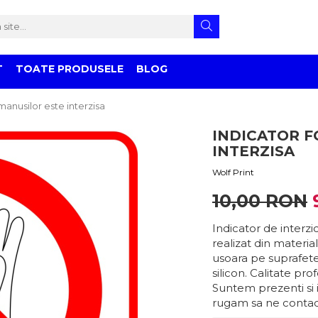
T
TOATE PRODUSELE
BLOG
manusilor este interzisa
INDICATOR F
INTERZISA
Wolf Print
10,00 RON
Indicator de interz
realizat din material
usoara pe suprafete c
silicon. Calitate pro
Suntem prezenti si 
rugam sa ne contact