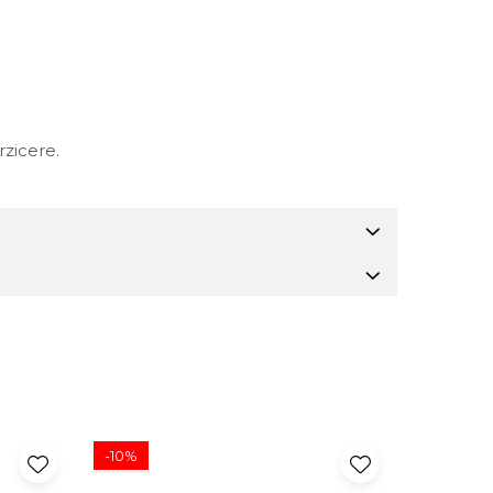
rzicere.
-10%
-10%