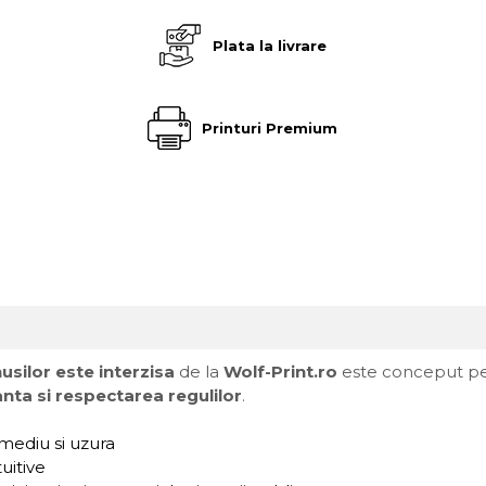
Plata la livrare
Printuri Premium
usilor este interzisa
de la
Wolf-Print.ro
este conceput pent
anta si respectarea regulilor
.
 mediu si uzura
tuitive