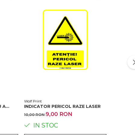
Wolf Print
Wolf Print
U A
INDICATOR PERICOL RAZE LASER
INDICATO
PRIN TE
9,00 RON
10,00 RON
10,00 RON
IN STOC
IN 