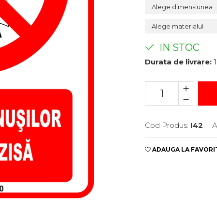
IN STOC
Durata de livrare:
1
Cod Produs:
I42
A
ADAUGA LA FAVORI
e