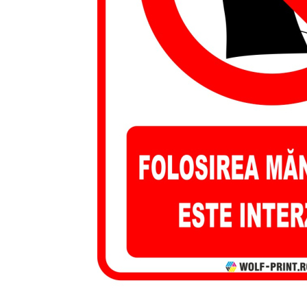
Stickere Decorative
Stickere Decorative Model 3D
Stickere Decorative Model Floral
Stickere Decorative Textura Lemn
Stickere Decorative Copii
Stickere Decorative Model
Caramida
Stickere Decorative Textura Beton
Tablouri Canvas
Tablouri Canvas Arhitectura
Tablou Canvas Animale
Tablou Canvas Living/Sufragerie
Papetarie si organizare nunta
Plicuri Bani Nunta
Meniuri Nunta
Invitatii Premium pentru Nunta
Plicuri Bani Botez
Distribui