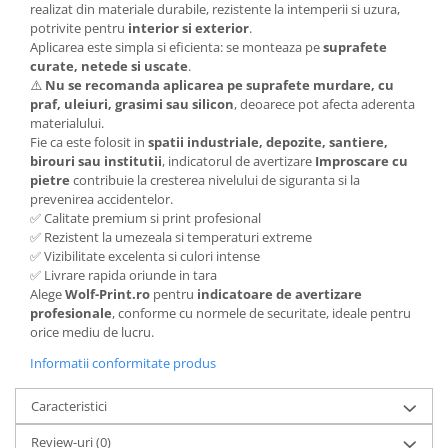
realizat din materiale durabile, rezistente la intemperii si uzura,
potrivite pentru
interior si exterior
.
Aplicarea este simpla si eficienta: se monteaza pe
suprafete
curate, netede si uscate
.
⚠️
Nu se recomanda aplicarea pe suprafete murdare, cu
praf, uleiuri, grasimi sau silicon
, deoarece pot afecta aderenta
materialului.
Fie ca este folosit in
spatii industriale, depozite, santiere,
birouri sau institutii
, indicatorul de avertizare
Improscare cu
pietre
contribuie la cresterea nivelului de siguranta si la
prevenirea accidentelor.
✅ Calitate premium si print profesional
✅ Rezistent la umezeala si temperaturi extreme
✅ Vizibilitate excelenta si culori intense
✅ Livrare rapida oriunde in tara
Alege
Wolf-Print.ro
pentru
indicatoare de avertizare
profesionale
, conforme cu normele de securitate, ideale pentru
orice mediu de lucru.
Informatii conformitate produs
Caracteristici
Review-uri
(0)