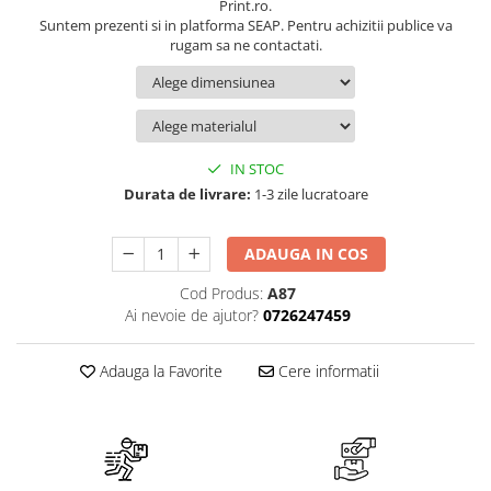
Suport/Coaster din Lemn
Print.ro.
Suntem prezenti si in platforma SEAP. Pentru achizitii publice va
Indicatoare de Securitate
rugam sa ne contactati.
Indicatoare de Avertizare
Indicatoare de Interzicere
Indicatoare de Obligativitate
IN STOC
Durata de livrare:
1-3 zile lucratoare
ADAUGA IN COS
Cod Produs:
A87
Ai nevoie de ajutor?
0726247459
Adauga la Favorite
Cere informatii