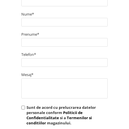
Nume*
Prenume*
Telefon*
Mesaj*
Sunt de acord cu prelucrarea datelor
personale conform
Politicii de
Confidentialitate
si a
Termenilor si
conditiilor
magazinului.