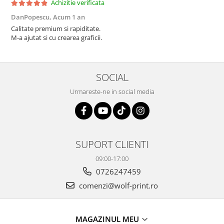
Achizitie verificata
DanPopescu,
Acum 1 an
Calitate premium si rapiditate.
M-a ajutat si cu crearea graficii.
SOCIAL
Urmareste-ne in social media
SUPORT CLIENTI
09:00-17:00
0726247459
comenzi@wolf-print.ro
MAGAZINUL MEU