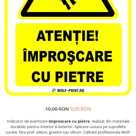
Stickere Decorative Model 3D
Stickere Decorative Model Floral
Stickere Decorative Textura Lemn
Stickere Decorative Copii
Stickere Decorative Model
Caramida
Stickere Decorative Textura Beton
Tablouri Canvas
Tablouri Canvas Arhitectura
Tablou Canvas Animale
Tablou Canvas Living/Sufragerie
Papetarie si organizare nunta
Plicuri Bani Nunta
10,00 RON
9,00 RON
Meniuri Nunta
Invitatii Premium pentru Nunta
Indicator de avertizare
Improscare cu pietre
, realizat din materiale
durabile, pentru interior si exterior. Aplicare usoara pe suprafete
Plicuri Bani Botez
curate, fara praf, uleiuri, grasimi sau silicon. Calitate profesionala Wolf-