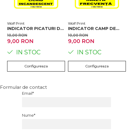
Wolf Print
Wolf Print
Wo
INDICATOR PICATURI DE
INDICATOR CAMP DE
I
LICHID INCANDESCENT
INALTA FRECVENTA
L
10,00 RON
10,00 RON
1
9,00 RON
9,00 RON
9
IN STOC
IN STOC
Configureaza
Configureaza
Formular de contact
Email*
Nume*