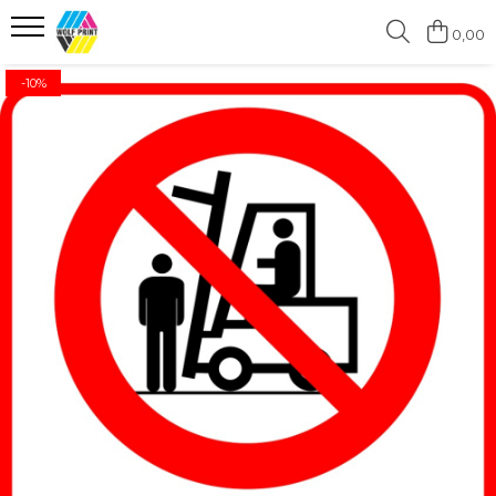
0,00
Produse Categorii
-10%
Print Outdoor
Stickere pentru Produse Bio &
Eco
Stickere personalizate printate
si decupate
Stickere copii
Stickere educationale
Stickere decorative
Stickere personalizate
Carti de Vizita
Sisteme de Afisare
Placute Gravate Personalizate
Placute Informative