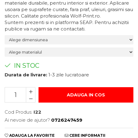
materiale durabile, pentru interior si exterior. Aplicare
Suport/Coaster din Lemn
usoara pe suprafete curate, fara praf, uleiuri, grasimi sau
silicon. Calitate profesionala Wolf-Print.ro.
Indicatoare de Securitate
Suntem prezenti si in platforma SEAP. Pentru achizitii
Indicatoare de Avertizare
publice va rugam sa ne contactati.
Indicatoare de Interzicere
Indicatoare de Obligativitate
IN STOC
Durata de livrare:
1-3 zile lucratoare
ADAUGA IN COS
Cod Produs:
I22
Ai nevoie de ajutor?
0726247459
ADAUGA LA FAVORITE
CERE INFORMATII