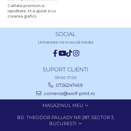
Calitate premium si
rapiditate. M-a ajutat si cu
crearea graficii.
SOCIAL
Urmareste-ne in social media
SUPORT CLIENTI
09:00-17:00
0726247459
comenzi@wolf-print.ro
MAGAZINUL MEU
BD. THEODOR PALLADY NR 287, SECTOR 3,
BUCURESTI