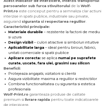
Acest indicator de interzicere, Interzis transportul
persoanelor sub furca stivuitorului
de la
Wolf-
Print.ro
este conceput pentru a semnaliza clar actiuni
interzise in spatii publice, industriale sau private,
asigurand
siguranta si respectarea regulilor
.
Caracteristici principale:
Materiale durabile
– rezistente la factorii de mediu
si uzura
Design vizibil
– culori atractive si simboluri intuitive
Aplicabilitate larga
– ideal pentru birouri, fabrici,
unitati comerciale si spatii publice
Aplicare corecta:
se aplica
numai pe suprafete
curate, uscate, fara ulei, grasimi sau silicon
Beneficii:
Protejeaza angajatii, vizitatorii si clientii
Asigura vizibilitate maxima a regulilor si restrictiilor
Combina functionalitatea cu siguranta si estetica
profesionala
Wolf-Print.ro
garanteaza produse de calitate
premium si
livrare rapida
pentru toate indicatoarele
de interzicere.