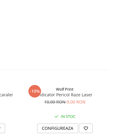
Wolf Print
-10%
-10%
caralei
Indicator Pericol Raze Laser
Indica
10,00 RON
9,00 RON
IN STOC
CONFIGUREAZA
C