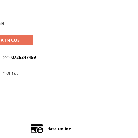
are
A IN COS
jutor?
0726247459
informatii
Plata Online