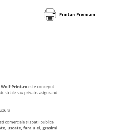
Printuri Premium
a
Wolf-Print.ro
este conceput
industriale sau private, asigurand
 uzura
ati comerciale si spatii publice
e, uscate, fara ulei, grasimi