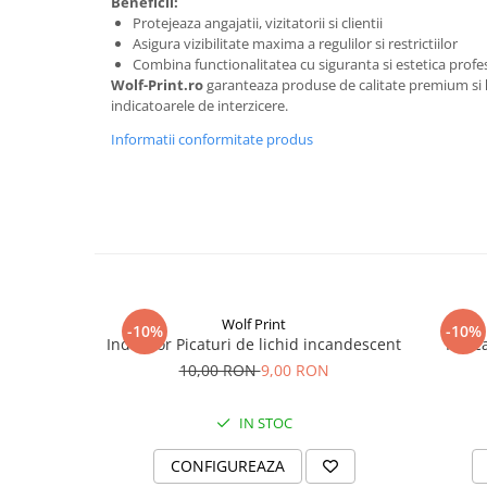
Beneficii:
Protejeaza angajatii, vizitatorii si clientii
Asigura vizibilitate maxima a regulilor si restrictiilor
Combina functionalitatea cu siguranta si estetica profe
Wolf-Print.ro
garanteaza produse de calitate premium si
indicatoarele de interzicere.
Informatii conformitate produs
Wolf Print
-10%
-10%
Indicator Picaturi de lichid incandescent
Indic
10,00 RON
9,00 RON
IN STOC
CONFIGUREAZA