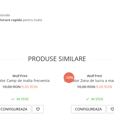
sionala
livrare rapida
pentru toate
PRODUSE SIMILARE
Wolf Print
Wolf Print
-10%
ator Camp de inalta frecventa
Indicator Zona de lucru a ma
10,00 RON
9,00 RON
10,00 RON
9,00 RON
IN STOC
IN STOC
CONFIGUREAZA
CONFIGUREAZA