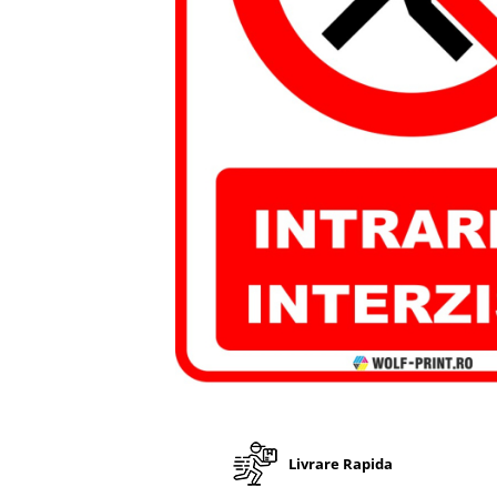
Stickere Decorative Model 3D
Stickere Decorative Model Floral
Stickere Decorative Textura Lemn
Stickere Decorative Copii
Stickere Decorative Model
Caramida
Stickere Decorative Textura Beton
Tablouri Canvas
Tablouri Canvas Arhitectura
Tablou Canvas Animale
Tablou Canvas Living/Sufragerie
Papetarie si organizare nunta
Plicuri Bani Nunta
Meniuri Nunta
Distribuie
pe
Invitatii Premium pentru Nunta
Facebook
Livrare Rapida
Plicuri Bani Botez