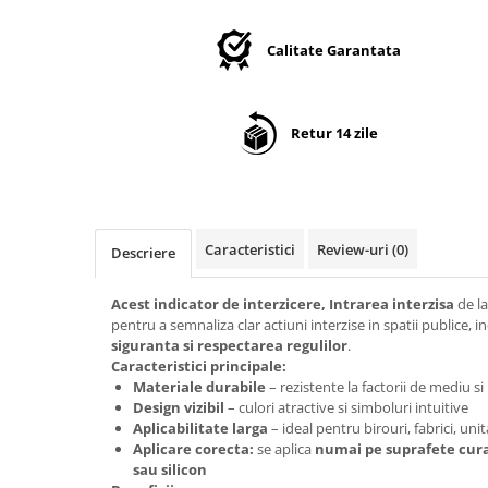
Suport/Coaster din Lemn
Indicatoare de Securitate
Calitate Garantata
Indicatoare de Avertizare
Indicatoare de Interzicere
Indicatoare de Obligativitate
Retur 14 zile
Caracteristici
Review-uri
(0)
Descriere
Acest indicator de interzicere, Intrarea interzisa
de l
pentru a semnaliza clar actiuni interzise in spatii publice, 
siguranta si respectarea regulilor
.
Caracteristici principale:
Materiale durabile
– rezistente la factorii de mediu si
Design vizibil
– culori atractive si simboluri intuitive
Aplicabilitate larga
– ideal pentru birouri, fabrici, unit
Aplicare corecta:
se aplica
numai pe suprafete curat
sau silicon