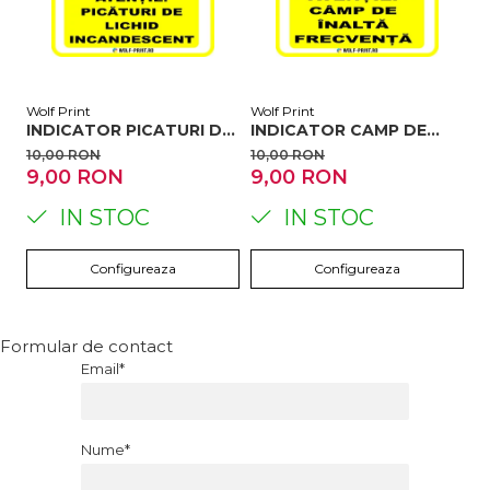
Wolf Print
Wolf Print
Wo
INDICATOR PICATURI DE
INDICATOR CAMP DE
I
LICHID INCANDESCENT
INALTA FRECVENTA
L
10,00 RON
10,00 RON
1
9,00 RON
9,00 RON
9
IN STOC
IN STOC
Configureaza
Configureaza
Formular de contact
Email*
Nume*