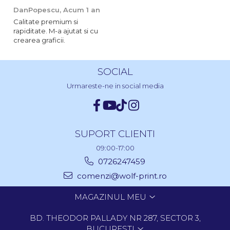
DanPopescu,
Acum 1 an
Calitate premium si
rapiditate. M-a ajutat si cu
crearea graficii.
SOCIAL
Urmareste-ne in social media
SUPORT CLIENTI
09:00-17:00
0726247459
comenzi@wolf-print.ro
MAGAZINUL MEU
BD. THEODOR PALLADY NR 287, SECTOR 3,
BUCURESTI