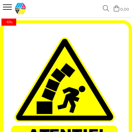
0,00
Produse Categorii
-10%
Print Outdoor
Stickere pentru Produse Bio &
Eco
Stickere personalizate printate
si decupate
Stickere copii
Stickere educationale
Stickere decorative
Stickere personalizate
Carti de Vizita
Sisteme de Afisare
Placute Gravate Personalizate
Placute Informative