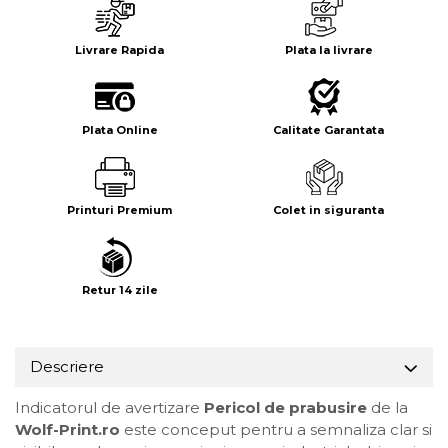
Livrare Rapida
Plata la livrare
Plata Online
Calitate Garantata
Printuri Premium
Colet in siguranta
Retur 14 zile
Descriere
Indicatorul de avertizare
Pericol de prabusire
de la
Wolf-Print.ro
este conceput pentru a semnaliza clar si