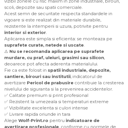
vizibil zonele cu risc maxim in zone industriale, birouri,
scoli, depozite sau spatii comerciale.
Acest semn de securitate respecta standardele in
vigoare si este realizat din materiale durabile,
rezistente la intemperii si uzura, potrivite pentru
interior si exterior
.
Aplicarea este simpla si eficienta: se monteaza pe
suprafete curate, netede si uscate
.
⚠️
Nu se recomanda aplicarea pe suprafete
murdare, cu praf, uleiuri, grasimi sau silicon
,
deoarece pot afecta aderenta materialului.
Fie ca este folosit in
spatii industriale, depozite,
santiere, birouri sau institutii
, indicatorul de
avertizare
Pericol de prabusire
contribuie la cresterea
nivelului de siguranta si la prevenirea accidentelor.
✅ Calitate premium si print profesional
✅ Rezistent la umezeala si temperaturi extreme
✅ Vizibilitate excelenta si culori intense
✅ Livrare rapida oriunde in tara
Alege
Wolf-Print.ro
pentru
indicatoare de
avertizare profesionale
, conforme cu normele de