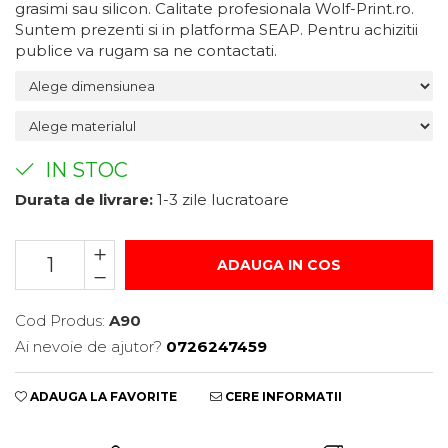
grasimi sau silicon. Calitate profesionala Wolf-Print.ro.
Suport/Coaster din Lemn
Suntem prezenti si in platforma SEAP. Pentru achizitii
publice va rugam sa ne contactati.
Indicatoare de Securitate
Indicatoare de Avertizare
Indicatoare de Interzicere
Indicatoare de Obligativitate
IN STOC
Durata de livrare:
1-3 zile lucratoare
ADAUGA IN COS
Cod Produs:
A90
Ai nevoie de ajutor?
0726247459
ADAUGA LA FAVORITE
CERE INFORMATII