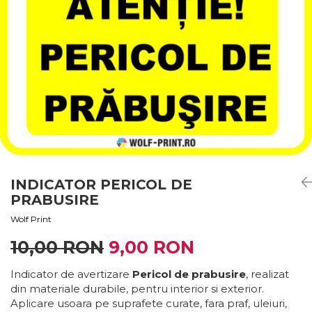
Stickere Decorative
Stickere Decorative Model 3D
Stickere Decorative Model Floral
Stickere Decorative Textura Lemn
Stickere Decorative Copii
Stickere Decorative Model
Caramida
Stickere Decorative Textura Beton
Tablouri Canvas
Tablouri Canvas Arhitectura
INDICATOR PERICOL DE
Tablou Canvas Animale
PRABUSIRE
Tablou Canvas Living/Sufragerie
Wolf Print
Papetarie si organizare nunta
10,00 RON
9,00 RON
Plicuri Bani Nunta
Meniuri Nunta
Indicator de avertizare
Pericol de prabusire
, realizat
din materiale durabile, pentru interior si exterior.
Invitatii Premium pentru Nunta
Aplicare usoara pe suprafete curate, fara praf, uleiuri,
Plicuri Bani Botez