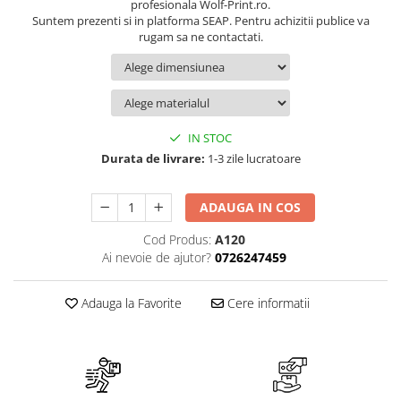
Suport/Coaster din Lemn
profesionala Wolf-Print.ro.
Suntem prezenti si in platforma SEAP. Pentru achizitii publice va
Indicatoare de Securitate
rugam sa ne contactati.
Indicatoare de Avertizare
Indicatoare de Interzicere
Indicatoare de Obligativitate
IN STOC
Durata de livrare:
1-3 zile lucratoare
ADAUGA IN COS
Cod Produs:
A120
Ai nevoie de ajutor?
0726247459
Adauga la Favorite
Cere informatii