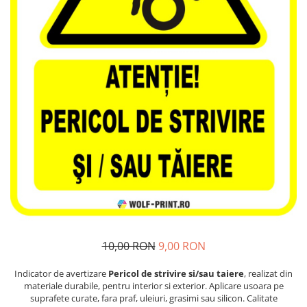
Stickere Decorative Model 3D
Stickere Decorative Model Floral
Stickere Decorative Textura Lemn
Stickere Decorative Copii
Stickere Decorative Model
Caramida
Stickere Decorative Textura Beton
Tablouri Canvas
Tablouri Canvas Arhitectura
Tablou Canvas Animale
Tablou Canvas Living/Sufragerie
Papetarie si organizare nunta
Plicuri Bani Nunta
10,00 RON
9,00 RON
Meniuri Nunta
Invitatii Premium pentru Nunta
Indicator de avertizare
Pericol de strivire si/sau taiere
, realizat din
materiale durabile, pentru interior si exterior. Aplicare usoara pe
Plicuri Bani Botez
suprafete curate, fara praf, uleiuri, grasimi sau silicon. Calitate