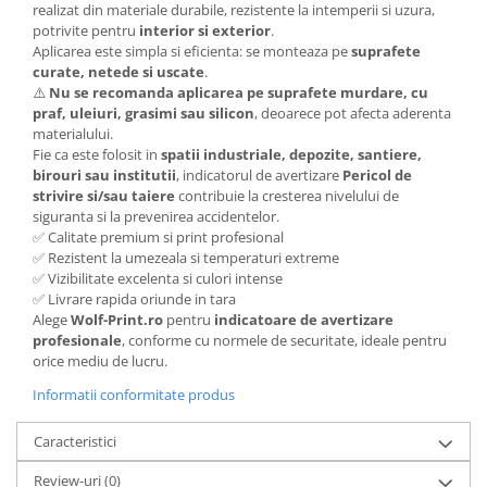
realizat din materiale durabile, rezistente la intemperii si uzura,
potrivite pentru
interior si exterior
.
Aplicarea este simpla si eficienta: se monteaza pe
suprafete
curate, netede si uscate
.
⚠️
Nu se recomanda aplicarea pe suprafete murdare, cu
praf, uleiuri, grasimi sau silicon
, deoarece pot afecta aderenta
materialului.
Fie ca este folosit in
spatii industriale, depozite, santiere,
birouri sau institutii
, indicatorul de avertizare
Pericol de
strivire si/sau taiere
contribuie la cresterea nivelului de
siguranta si la prevenirea accidentelor.
✅ Calitate premium si print profesional
✅ Rezistent la umezeala si temperaturi extreme
✅ Vizibilitate excelenta si culori intense
✅ Livrare rapida oriunde in tara
Alege
Wolf-Print.ro
pentru
indicatoare de avertizare
profesionale
, conforme cu normele de securitate, ideale pentru
orice mediu de lucru.
Informatii conformitate produs
Caracteristici
Review-uri
(0)