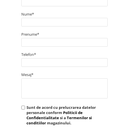
Nume*
Prenume*
Telefon*
Mesaj*
Sunt de acord cu prelucrarea datelor
personale conform
Politicii de
Confidentialitate
si a
Termenilor si
conditiilor
magazinului.