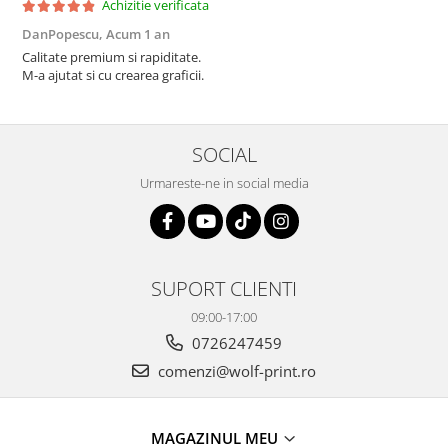
Achizitie verificata
DanPopescu,
Acum 1 an
Calitate premium si rapiditate.
M-a ajutat si cu crearea graficii.
SOCIAL
Urmareste-ne in social media
SUPORT CLIENTI
09:00-17:00
0726247459
comenzi@wolf-print.ro
MAGAZINUL MEU