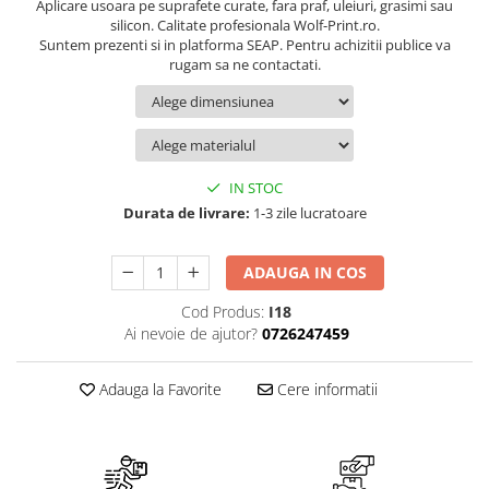
Suport/Coaster din Lemn
Aplicare usoara pe suprafete curate, fara praf, uleiuri, grasimi sau
silicon. Calitate profesionala Wolf-Print.ro.
Indicatoare de Securitate
Suntem prezenti si in platforma SEAP. Pentru achizitii publice va
rugam sa ne contactati.
Indicatoare de Avertizare
Indicatoare de Interzicere
Indicatoare de Obligativitate
IN STOC
Durata de livrare:
1-3 zile lucratoare
ADAUGA IN COS
Cod Produs:
I18
Ai nevoie de ajutor?
0726247459
Adauga la Favorite
Cere informatii