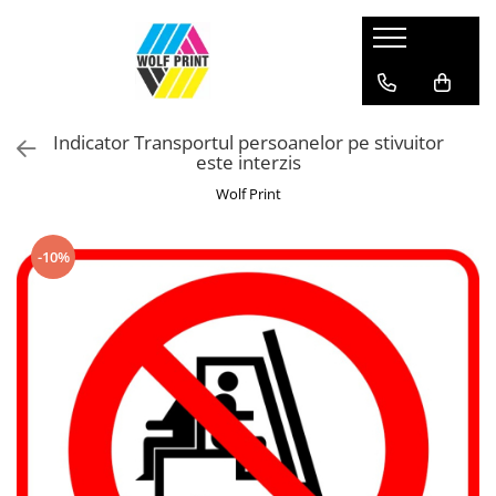
Produse Categorii
Print Outdoor
Indicator Transportul persoanelor pe stivuitor
Stickere pentru Produse Bio & Eco
este interzis
Stickere personalizate printate si
Wolf Print
decupate
Stickere copii
-10%
Stickere educationale
Stickere decorative
Stickere personalizate
Carti de Vizita
Sisteme de Afisare
Placute Gravate Personalizate
Placute Informative
Stickere Decorative