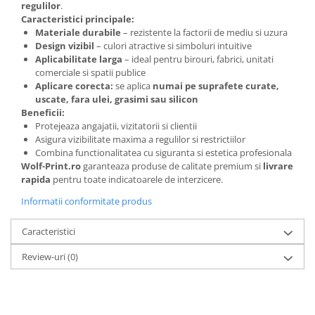
regulilor
.
Caracteristici principale:
Materiale durabile
– rezistente la factorii de mediu si uzura
Design vizibil
– culori atractive si simboluri intuitive
Aplicabilitate larga
– ideal pentru birouri, fabrici, unitati
comerciale si spatii publice
Aplicare corecta:
se aplica
numai pe suprafete curate,
uscate, fara ulei, grasimi sau silicon
Beneficii:
Protejeaza angajatii, vizitatorii si clientii
Asigura vizibilitate maxima a regulilor si restrictiilor
Combina functionalitatea cu siguranta si estetica profesionala
Wolf-Print.ro
garanteaza produse de calitate premium si
livrare
rapida
pentru toate indicatoarele de interzicere.
Informatii conformitate produs
Caracteristici
Review-uri
(0)