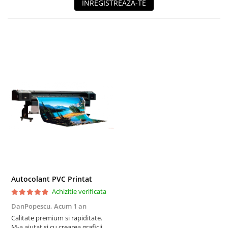
INREGISTREAZA-TE
Autocolant PVC Printat
Achizitie verificata
DanPopescu,
Acum 1 an
Calitate premium si rapiditate.
M-a ajutat si cu crearea graficii.