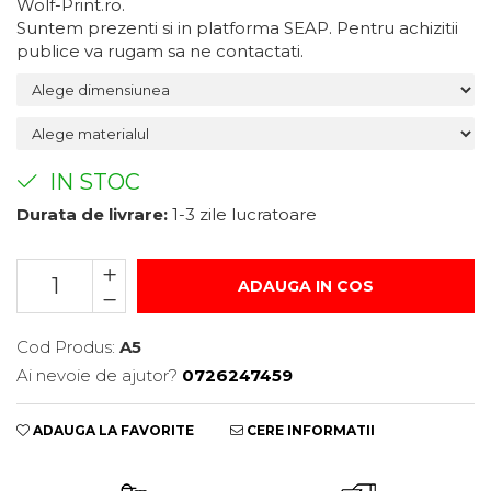
Wolf-Print.ro.
Suport/Coaster din Lemn
Suntem prezenti si in platforma SEAP. Pentru achizitii
publice va rugam sa ne contactati.
Indicatoare de Securitate
Indicatoare de Avertizare
Indicatoare de Interzicere
Indicatoare de Obligativitate
IN STOC
Durata de livrare:
1-3 zile lucratoare
ADAUGA IN COS
Cod Produs:
A5
Ai nevoie de ajutor?
0726247459
ADAUGA LA FAVORITE
CERE INFORMATII