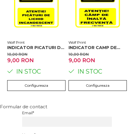
Wolf Print
Wolf Print
Wo
INDICATOR PICATURI DE
INDICATOR CAMP DE
I
LICHID INCANDESCENT
INALTA FRECVENTA
L
10,00 RON
10,00 RON
1
9,00 RON
9,00 RON
9
IN STOC
IN STOC
Configureaza
Configureaza
Formular de contact
Email*