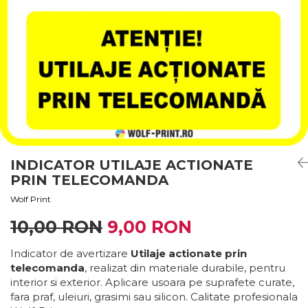
Stickere Decorative
Stickere Decorative Model 3D
Stickere Decorative Model Floral
Stickere Decorative Textura Lemn
Stickere Decorative Copii
Stickere Decorative Model
Caramida
Stickere Decorative Textura Beton
Tablouri Canvas
INDICATOR UTILAJE ACTIONATE
Tablouri Canvas Arhitectura
PRIN TELECOMANDA
Tablou Canvas Animale
Wolf Print
Tablou Canvas Living/Sufragerie
10,00 RON
9,00 RON
Papetarie si organizare nunta
Plicuri Bani Nunta
Indicator de avertizare
Utilaje actionate prin
telecomanda
, realizat din materiale durabile, pentru
Meniuri Nunta
interior si exterior. Aplicare usoara pe suprafete curate,
Invitatii Premium pentru Nunta
fara praf, uleiuri, grasimi sau silicon. Calitate profesionala
Plicuri Bani Botez