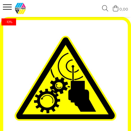
0,00
Produse Categorii
-10%
Print Outdoor
Stickere pentru Produse Bio &
Eco
Stickere personalizate printate
si decupate
Stickere copii
Stickere educationale
Stickere decorative
Stickere personalizate
Carti de Vizita
Sisteme de Afisare
Placute Gravate Personalizate
Placute Informative