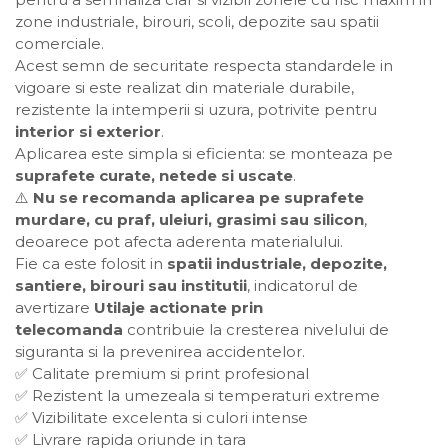
zone industriale, birouri, scoli, depozite sau spatii
comerciale.
Acest semn de securitate respecta standardele in
vigoare si este realizat din materiale durabile,
rezistente la intemperii si uzura, potrivite pentru
interior si exterior
.
Aplicarea este simpla si eficienta: se monteaza pe
suprafete curate, netede si uscate
.
⚠️
Nu se recomanda aplicarea pe suprafete
murdare, cu praf, uleiuri, grasimi sau silicon
,
deoarece pot afecta aderenta materialului.
Fie ca este folosit in
spatii industriale, depozite,
santiere, birouri sau institutii
, indicatorul de
avertizare
Utilaje actionate prin
telecomanda
contribuie la cresterea nivelului de
siguranta si la prevenirea accidentelor.
✅ Calitate premium si print profesional
✅ Rezistent la umezeala si temperaturi extreme
✅ Vizibilitate excelenta si culori intense
✅ Livrare rapida oriunde in tara