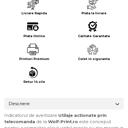
Livrare Rapida
Plata la livrare
Plata Online
Calitate Garantata
Printuri Premium
Colet in siguranta
Retur 14 zile
Descriere
Indicatorul de avertizare
Utilaje actionate prin
telecomanda
de la
Wolf-Print.ro
este conceput
pentru a semnaliza clar si vizibil zonele cu risc maxim in