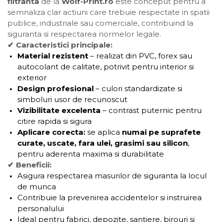
filtranta
de la
Wolf-Print.ro
este conceput pentru a
semnaliza clar actiuni care trebuie respectate in spatii
publice, industriale sau comerciale, contribuind la
siguranta si respectarea normelor legale.
✔ Caracteristici principale:
Material rezistent
– realizat din PVC, forex sau
autocolant de calitate, potrivit pentru interior si
exterior
Design profesional
– culori standardizate si
simboluri usor de recunoscut
Vizibilitate excelenta
– contrast puternic pentru
citire rapida si sigura
Aplicare corecta:
se aplica
numai pe suprafete
curate, uscate, fara ulei, grasimi sau silicon
,
pentru aderenta maxima si durabilitate
✔ Beneficii:
Asigura respectarea masurilor de siguranta la locul
de munca
Contribuie la prevenirea accidentelor si instruirea
personalului
Ideal pentru fabrici, depozite, santiere, birouri si