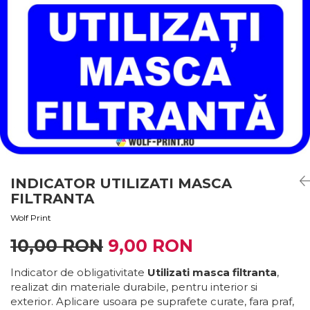
Stickere Decorative
Stickere Decorative Model 3D
Stickere Decorative Model Floral
Stickere Decorative Textura Lemn
Stickere Decorative Copii
Stickere Decorative Model
Caramida
Stickere Decorative Textura Beton
Tablouri Canvas
Tablouri Canvas Arhitectura
INDICATOR UTILIZATI MASCA
Tablou Canvas Animale
FILTRANTA
Tablou Canvas Living/Sufragerie
Wolf Print
Papetarie si organizare nunta
10,00 RON
9,00 RON
Plicuri Bani Nunta
Meniuri Nunta
Indicator de obligativitate
Utilizati masca filtranta
,
realizat din materiale durabile, pentru interior si
Invitatii Premium pentru Nunta
exterior. Aplicare usoara pe suprafete curate, fara praf,
Plicuri Bani Botez