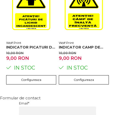
Wolf Print
Wolf Print
Wo
INDICATOR PICATURI DE
INDICATOR CAMP DE
I
LICHID INCANDESCENT
INALTA FRECVENTA
L
10,00 RON
10,00 RON
1
9,00 RON
9,00 RON
9
IN STOC
IN STOC
Configureaza
Configureaza
Formular de contact
Email*