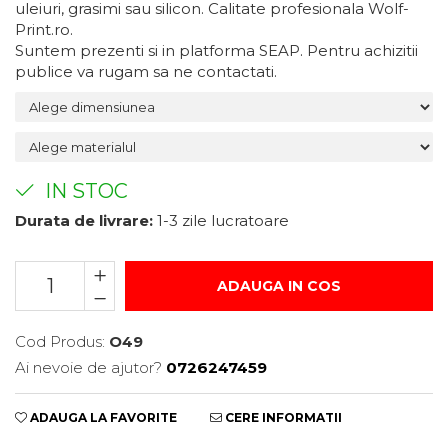
uleiuri, grasimi sau silicon. Calitate profesionala Wolf-
Suport/Coaster din Lemn
Print.ro.
Suntem prezenti si in platforma SEAP. Pentru achizitii
Indicatoare de Securitate
publice va rugam sa ne contactati.
Indicatoare de Avertizare
Indicatoare de Interzicere
Indicatoare de Obligativitate
IN STOC
Durata de livrare:
1-3 zile lucratoare
ADAUGA IN COS
Cod Produs:
O49
Ai nevoie de ajutor?
0726247459
ADAUGA LA FAVORITE
CERE INFORMATII