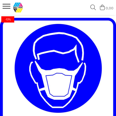
0,00
Produse Categorii
-10%
Print Outdoor
Stickere pentru Produse Bio &
Eco
Stickere personalizate printate
si decupate
Stickere copii
Stickere educationale
Stickere decorative
Stickere personalizate
Carti de Vizita
Sisteme de Afisare
Placute Gravate Personalizate
Placute Informative