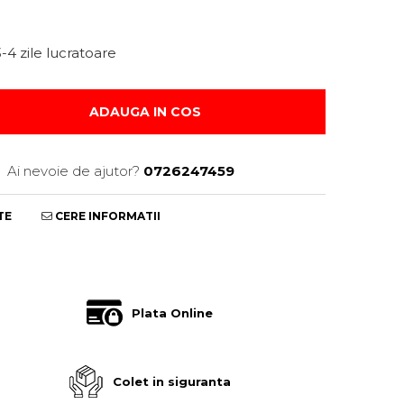
-4 zile lucratoare
ADAUGA IN COS
Ai nevoie de ajutor?
0726247459
TE
CERE INFORMATII
Plata Online
Colet in siguranta