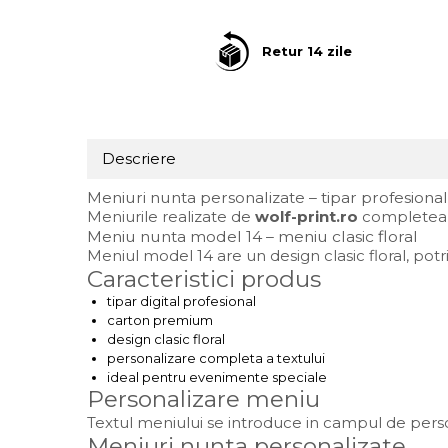
Suport/Coaster din Lemn
Retur 14 zile
Indicatoare de Securitate
Indicatoare de Avertizare
Indicatoare de Interzicere
Indicatoare de Obligativitate
Descriere
Meniuri nunta personalizate – tipar profesional
Meniurile realizate de
wolf-print.ro
completeaza
Meniu nunta model 14 – meniu clasic floral
Meniul model 14 are un design clasic floral, potri
Caracteristici produs
tipar digital profesional
carton premium
design clasic floral
personalizare completa a textului
ideal pentru evenimente speciale
Personalizare meniu
Textul meniului se introduce in campul de perso
Meniuri nunta personalizate