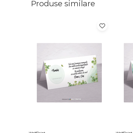
Produse similare
WolfPrint
WolfPrint