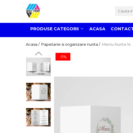
Produse Categorii
PRODUSE CATEGORII
ACASA
CONTAC
Print Outdoor
Stickere pentru Produse Bio &
Acasa /
Papetarie si organizare nunta /
Meniu Nunta 14
Eco
Stickere personalizate printate
-11%
si decupate
Stickere copii
Stickere educationale
Stickere decorative
Stickere personalizate
Carti de Vizita
Sisteme de Afisare
Placute Gravate Personalizate
Placute Informative