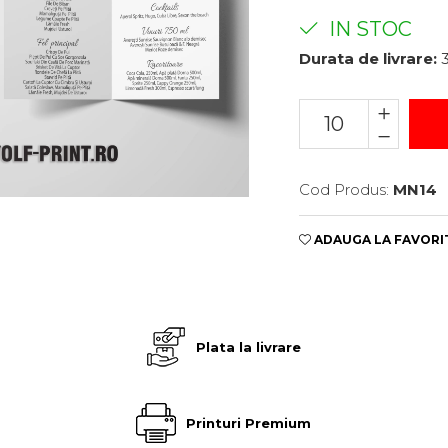
IN STOC
Durata de livrare:
3
Cod Produs:
MN14
ADAUGA LA FAVORI
e
Plata la livrare
Printuri Premium