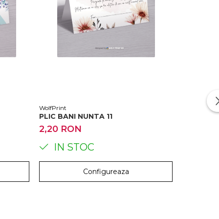
WolfPrint
WolfPrint
PLIC BANI NUNTA 11
PLIC BAN
2,20 RON
2,20 R
IN STOC
IN 
Configureaza