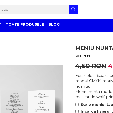
T
TOATE PRODUSELE
BLOG
MENIU NUNTA
Wolf Print
4,50 RON
4
Ecranele afiseaza cu
modul CMYK, motiv 
nuanta.
Meniu nunta model 14
realizat de wolf-prin
Scrie meniul tau
Incarca fisierul 