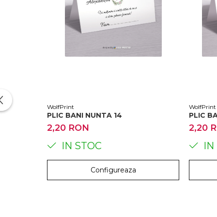
WolfPrint
WolfPrint
PLIC BANI NUNTA 14
2,20 RON
2,20 
IN STOC
IN
Configureaza