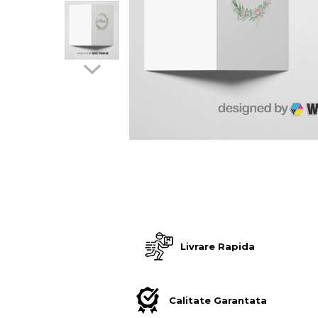
Stickere Decorative
Stickere Decorative Model 3D
Stickere Decorative Model Floral
Stickere Decorative Textura Lemn
Stickere Decorative Copii
Stickere Decorative Model
Caramida
Stickere Decorative Textura Beton
Tablouri Canvas
Tablouri Canvas Arhitectura
Tablou Canvas Animale
Distribui
Tablou Canvas Living/Sufragerie
pe
Papetarie si organizare nunta
Facebook
Livrare Rapida
Plicuri Bani Nunta
Meniuri Nunta
Invitatii Premium pentru Nunta
Calitate Garantata
Plicuri Bani Botez