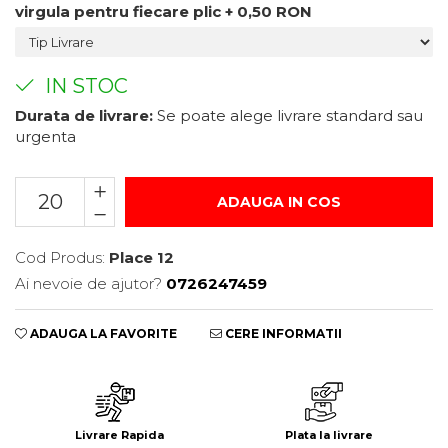
virgula pentru fiecare plic + 0,50 RON
Suport/Coaster din Lemn
Indicatoare de Securitate
IN STOC
Indicatoare de Avertizare
Indicatoare de Interzicere
Durata de livrare:
Se poate alege livrare standard sau
urgenta
Indicatoare de Obligativitate
ADAUGA IN COS
Cod Produs:
Place 12
Ai nevoie de ajutor?
0726247459
ADAUGA LA FAVORITE
CERE INFORMATII
Livrare Rapida
Plata la livrare