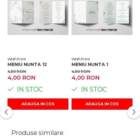
Wolf Print
Wolf Print
Wo
MENIU NUNTA 12
MENIU NUNTA 1
M
4,50 RON
4,50 RON
4
4,00 RON
4,00 RON
4
IN STOC
IN STOC
ADAUGA IN COS
ADAUGA IN COS
Produse similare