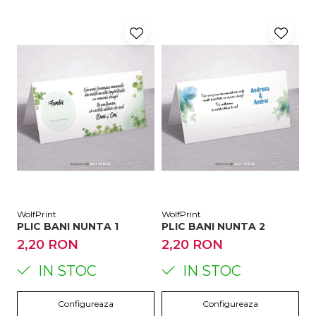
WolfPrint
WolfPrint
Wo
PLIC BANI NUNTA 1
PLIC BANI NUNTA 2
2,20 RON
2,20 RON
2
IN STOC
IN STOC
Configureaza
Configureaza