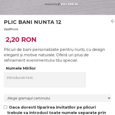
Stickere Decorative
Stickere Decorative Model 3D
Stickere Decorative Model Floral
PLIC BANI NUNTA 12
Stickere Decorative Textura Lemn
WolfPrint
Stickere Decorative Copii
2,20 RON
Stickere Decorative Model
Caramida
Plicuri de bani personalizate pentru nunți, cu design
Stickere Decorative Textura Beton
elegant și motive naturale. Oferă un plus de
Tablouri Canvas
rafinament evenimentului tău special.
Tablouri Canvas Arhitectura
Numele Mirilor
Tablou Canvas Animale
Tablou Canvas Living/Sufragerie
Papetarie si organizare nunta
Plicuri Bani Nunta
Meniuri Nunta
Invitatii Premium pentru Nunta
Daca doresti tiparirea invitatilor pe plicuri
trebuie sa introduci toate numele separate prin
Plicuri Bani Botez