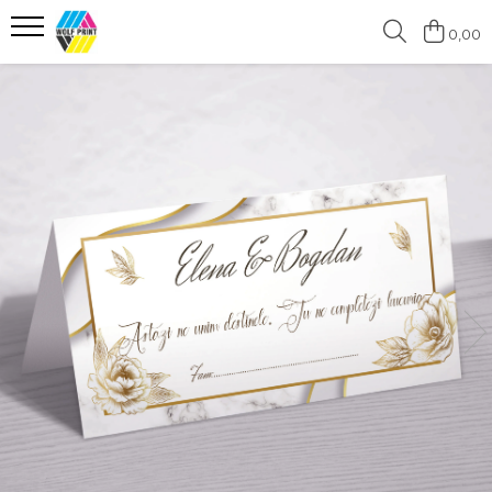
0,00
Produse Categorii
Print Outdoor
Stickere pentru Produse Bio &
Eco
Stickere personalizate printate
si decupate
Stickere copii
Stickere educationale
Stickere decorative
Stickere personalizate
Carti de Vizita
Sisteme de Afisare
Placute Gravate Personalizate
Placute Informative