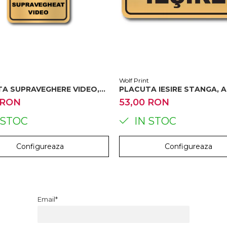
t
Wolf Print
A SUPRAVEGHERE VIDEO,
PLACUTA IESIRE STANGA, A
RAVAT
GRAVAT
 RON
53,00 RON
 STOC
IN STOC
Configureaza
Configureaza
Email*