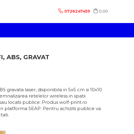
0726247459
0,00
I, ABS, GRAVAT
BS gravata laser, disponibila in 5x5 cm si 10x10
mnalizarea retelelor wireless in spatii
sau locatii publice. Produs wolf-print.ro
in platforma SEAP. Pentru achizitii publice va
ati.