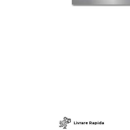
Stickere Decorative
Distribui
Stickere Decorative Model 3D
pe
Stickere Decorative Model Floral
Facebook
Stickere Decorative Textura Lemn
Stickere Decorative Copii
Stickere Decorative Model
Caramida
Stickere Decorative Textura Beton
Tablouri Canvas
Tablouri Canvas Arhitectura
Tablou Canvas Animale
Tablou Canvas Living/Sufragerie
Papetarie si organizare nunta
Plicuri Bani Nunta
Meniuri Nunta
Invitatii Premium pentru Nunta
Livrare Rapida
Plicuri Bani Botez