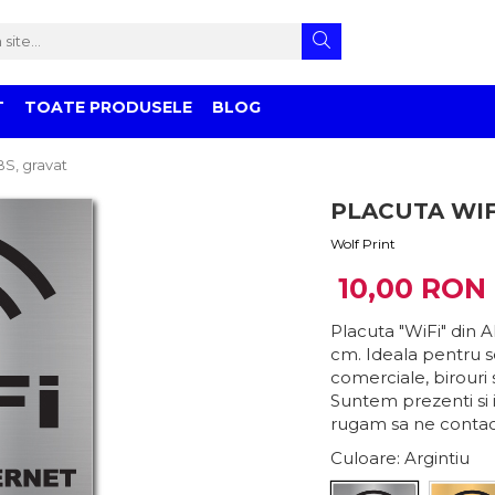
T
TOATE PRODUSELE
BLOG
BS, gravat
PLACUTA WIF
Wolf Print
10,00 RON
Placuta "WiFi" din A
cm. Ideala pentru se
comerciale, birouri 
Suntem prezenti si 
rugam sa ne contact
Culoare
: Argintiu