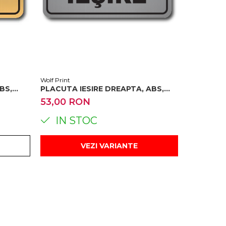
Wolf Print
BS,
PLACUTA IESIRE DREAPTA, ABS,
GRAVAT
53,00 RON
IN STOC
VEZI VARIANTE