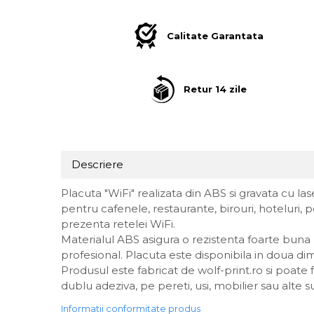
Suport/Coaster din Lemn
Calitate Garantata
Indicatoare de Securitate
Indicatoare de Avertizare
Indicatoare de Interzicere
Retur 14 zile
Indicatoare de Obligativitate
Descriere
Placuta "WiFi" realizata din ABS si gravata cu las
pentru cafenele, restaurante, birouri, hoteluri, pe
prezenta retelei WiFi.
Materialul ABS asigura o rezistenta foarte buna la
profesional. Placuta este disponibila in doua di
Produsul este fabricat de wolf-print.ro si poat
dublu adeziva, pe pereti, usi, mobilier sau alte s
Informatii conformitate produs