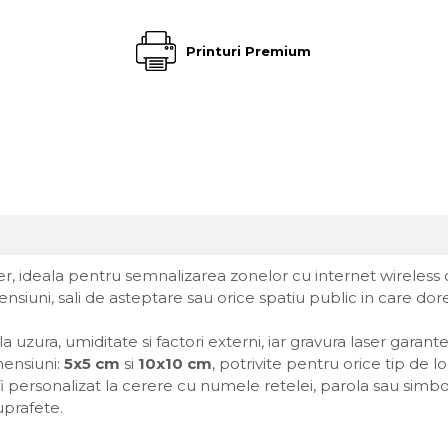
Printuri Premium
er, ideala pentru semnalizarea zonelor cu internet wireless di
nsiuni, sali de asteptare sau orice spatiu public in care dorest
 uzura, umiditate si factori externi, iar gravura laser garante
mensiuni:
5x5 cm
si
10x10 cm
, potrivite pentru orice tip de lo
e fi personalizat la cerere cu numele retelei, parola sau si
uprafete.