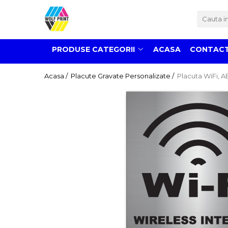
Produse Categorii
PRODUSE CATEGORII
ACASA
CONTAC
Print Outdoor
Stickere pentru Produse Bio &
Acasa /
Placute Gravate Personalizate /
Placuta WiFi, A
Eco
Stickere personalizate printate
si decupate
Stickere copii
Stickere educationale
Stickere decorative
Stickere personalizate
Carti de Vizita
Sisteme de Afisare
Placute Gravate Personalizate
Placute Informative