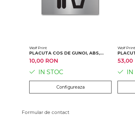
Wolf Print
Wolf Prin
PLACUTA COS DE GUNOI, ABS,
PLACUT
GRAVAT
ABS, G
10,00 RON
53,00
IN STOC
IN
Configureaza
Formular de contact