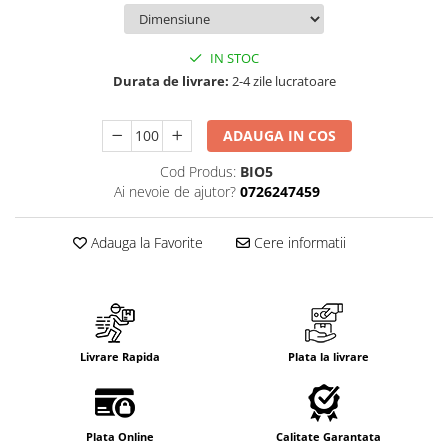
Suport/Coaster din Lemn
Indicatoare de Securitate
IN STOC
Indicatoare de Avertizare
Durata de livrare:
2-4 zile lucratoare
Indicatoare de Interzicere
Indicatoare de Obligativitate
ADAUGA IN COS
Cod Produs:
BIO5
Ai nevoie de ajutor?
0726247459
Adauga la Favorite
Cere informatii
Livrare Rapida
Plata la livrare
Plata Online
Calitate Garantata