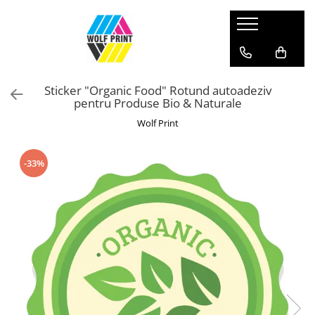
Produse Categorii
Print Outdoor
Sticker "Organic Food" Rotund autoadeziv
Stickere pentru Produse Bio & Eco
pentru Produse Bio & Naturale
Stickere personalizate printate si
Wolf Print
decupate
Stickere copii
-33%
Stickere educationale
Stickere decorative
Stickere personalizate
Carti de Vizita
Sisteme de Afisare
Placute Gravate Personalizate
Placute Informative
Stickere Decorative