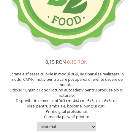
Stickere Decorative Model 3D
Stickere Decorative Model Floral
Stickere Decorative Textura Lemn
Stickere Decorative Copii
Stickere Decorative Model
Caramida
Stickere Decorative Textura Beton
Tablouri Canvas
0,15 RON
0,10 RON
Tablouri Canvas Arhitectura
Ecranele afiseaza culorile in modul RGB, iar tiparul se realizeaza in
Tablou Canvas Animale
modul CMYK, motiv pentru care pot aparea diferente usoare de
Tablou Canvas Living/Sufragerie
nuanta.
Sticker "Organic Food" rotund autoadeziv pentru produse bio si
Papetarie si organizare nunta
naturale.
Disponibil in dimensiuni 3x3 cm, 4x4 cm, 5x5 cm si 6x6 cm.
Plicuri Bani Nunta
Ideal pentru ambalaje, borcane, pungi si cutii.
Meniuri Nunta
Print digital profesional.
Comanda pe wolf-print.ro
Invitatii Premium pentru Nunta
Plicuri Bani Botez