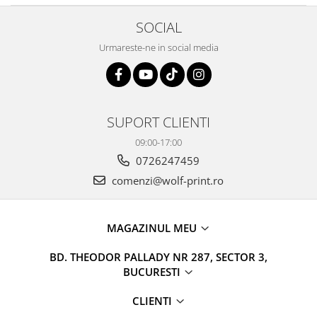
Suport/Coaster din Lemn
SOCIAL
Indicatoare de Securitate
Indicatoare de Avertizare
Urmareste-ne in social media
Indicatoare de Interzicere
Indicatoare de Obligativitate
SUPORT CLIENTI
09:00-17:00
0726247459
comenzi@wolf-print.ro
MAGAZINUL MEU
BD. THEODOR PALLADY NR 287, SECTOR 3,
BUCURESTI
CLIENTI