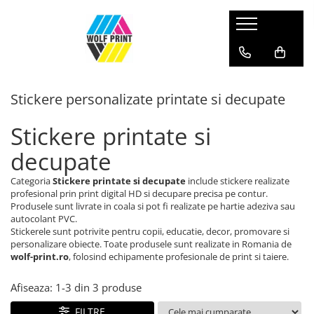
Produse Categorii
Print Outdoor
Stickere personalizate printate si decupate
Stickere pentru Produse Bio & Eco
Stickere personalizate printate si
Stickere printate si
decupate
decupate
Stickere copii
Stickere educationale
Categoria
Stickere printate si decupate
include stickere realizate
Stickere decorative
profesional prin print digital HD si decupare precisa pe contur.
Produsele sunt livrate in coala si pot fi realizate pe hartie adeziva sau
Stickere personalizate
autocolant PVC.
Carti de Vizita
Stickerele sunt potrivite pentru copii, educatie, decor, promovare si
personalizare obiecte. Toate produsele sunt realizate in Romania de
Sisteme de Afisare
wolf-print.ro
, folosind echipamente profesionale de print si taiere.
Placute Gravate Personalizate
Afiseaza:
1-
3
din
3
produse
Placute Informative
Stickere Decorative
FILTRE