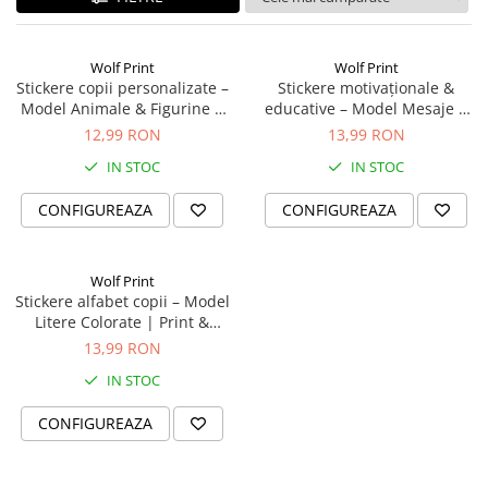
Stickere Decorative Model 3D
Stickere Decorative Model Floral
Wolf Print
Wolf Print
Stickere Decorative Textura Lemn
Stickere copii personalizate –
Stickere motivaționale &
Model Animale & Figurine |
educative – Model Mesaje |
Stickere Decorative Copii
Print & Decupaj Profesional
Print & Decupaj 25x35 cm
12,99 RON
13,99 RON
Stickere Decorative Model
25x35 cm
Caramida
IN STOC
IN STOC
Stickere Decorative Textura Beton
CONFIGUREAZA
CONFIGUREAZA
Tablouri Canvas
Tablouri Canvas Arhitectura
Wolf Print
Tablou Canvas Animale
Stickere alfabet copii – Model
Tablou Canvas Living/Sufragerie
Litere Colorate | Print &
Papetarie si organizare nunta
Decupaj 25x35 cm
13,99 RON
Plicuri Bani Nunta
IN STOC
Meniuri Nunta
CONFIGUREAZA
Invitatii Premium pentru Nunta
Plicuri Bani Botez