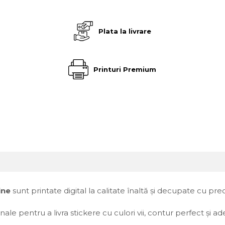
e
Plata la livrare
Printuri Premium
ine
sunt printate digital la calitate înaltă și decupate cu prec
le pentru a livra stickere cu culori vii, contur perfect și a