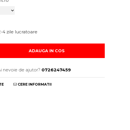
nt.ro
-4 zile lucratoare
ADAUGA IN COS
i nevoie de ajutor?
0726247459
TE
CERE INFORMATII