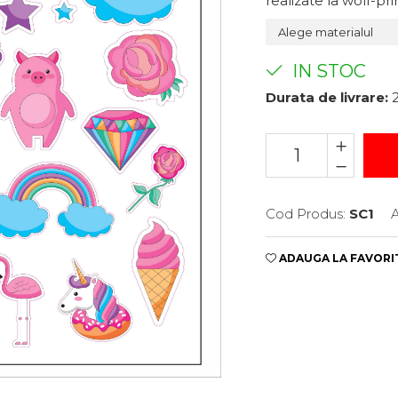
realizate la wolf-pri
IN STOC
Durata de livrare:
2
Cod Produs:
SC1
A
ADAUGA LA FAVORI