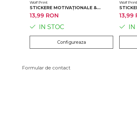
Wolf Print
Wolf Prin
STICKERE MOTIVAȚIONALE &
STICKE
EDUCATIVE – MODEL MESAJE |
LITERE
13,99 RON
13,99
PRINT & DECUPAJ 25X35 CM
DECUPA
IN STOC
IN
Configureaza
Formular de contact