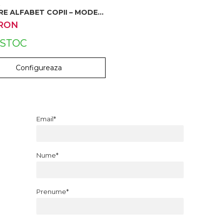
t
RE ALFABET COPII – MODEL
 COLORATE | PRINT &
 RON
J 25X35 CM
 STOC
Configureaza
Email*
Nume*
Prenume*