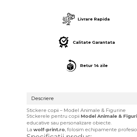
Distribui
Suport/Coaster din Lemn
pe
Facebook
Indicatoare de Securitate
Livrare Rapida
Indicatoare de Avertizare
Indicatoare de Interzicere
Indicatoare de Obligativitate
Calitate Garantata
Retur 14 zile
Descriere
Stickere copii – Model Animale & Figurine
Stickerele pentru copii
Model Animale & Figur
educative sau personalizare obiecte.
La
wolf-print.ro
, folosim echipamente profesiona
Specificații produs: