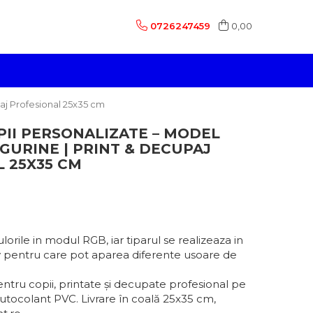
0726247459
0,00
paj Profesional 25x35 cm
PII PERSONALIZATE – MODEL
IGURINE | PRINT & DECUPAJ
 25X35 CM
lorile in modul RGB, iar tiparul se realizeaza in
pentru care pot aparea diferente usoare de
entru copii, printate și decupate profesional pe
autocolant PVC. Livrare în coală 25x35 cm,