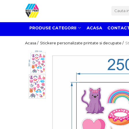
Produse Categorii
PRODUSE CATEGORII
ACASA
CONTAC
Print Outdoor
Stickere pentru Produse Bio &
Acasa /
Stickere personalizate printate si decupate /
St
Eco
Stickere personalizate printate
si decupate
Stickere copii
Stickere educationale
Stickere decorative
Stickere personalizate
Carti de Vizita
Sisteme de Afisare
Placute Gravate Personalizate
Placute Informative