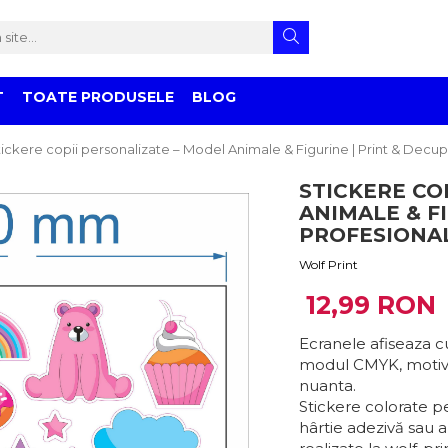
T
TOATE PRODUSELE
BLOG
ickere copii personalizate – Model Animale & Figurine | Print & Decu
STICKERE CO
ANIMALE & F
PROFESIONAL
Wolf Print
12,99 RON
Ecranele afiseaza cu
modul CMYK, motiv 
nuanta.
Stickere colorate p
hârtie adezivă sau 