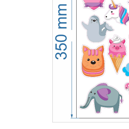
Stickere Decorative
Stickere Decorative Model 3D
Stickere Decorative Model Floral
Stickere Decorative Textura Lemn
Stickere Decorative Copii
Stickere Decorative Model
Caramida
Stickere Decorative Textura Beton
Tablouri Canvas
Tablouri Canvas Arhitectura
Tablou Canvas Animale
Tablou Canvas Living/Sufragerie
Papetarie si organizare nunta
Plicuri Bani Nunta
Meniuri Nunta
Invitatii Premium pentru Nunta
Plicuri Bani Botez