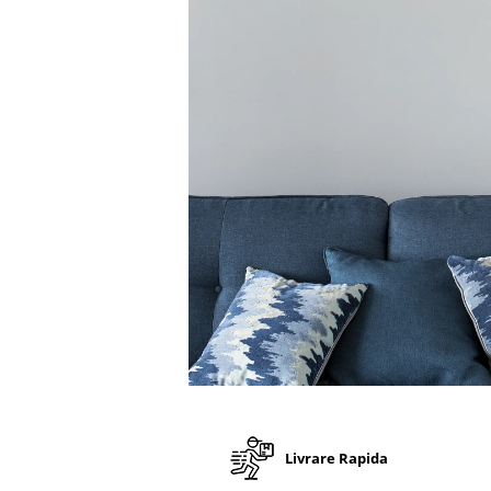
Stickere Decorative Model 3D
Stickere Decorative Model Floral
Stickere Decorative Textura Lemn
Stickere Decorative Copii
Stickere Decorative Model
Caramida
Stickere Decorative Textura Beton
Tablouri Canvas
Tablouri Canvas Arhitectura
Tablou Canvas Animale
Tablou Canvas Living/Sufragerie
Papetarie si organizare nunta
Plicuri Bani Nunta
Meniuri Nunta
Distribuie
pe
Invitatii Premium pentru Nunta
Facebook
Livrare Rapida
Plicuri Bani Botez