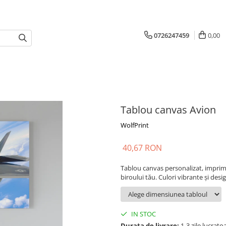
0726247459
0,00
Tablou canvas Avion
WolfPrint
40,67 RON
Tablou canvas personalizat, imprim
biroului tău. Culori vibrante și desi
IN STOC
Durata de livrare:
1-3 zile lucrato