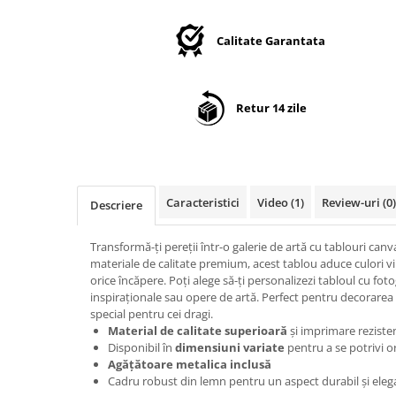
Suport/Coaster din Lemn
Indicatoare de Securitate
Calitate Garantata
Indicatoare de Avertizare
Indicatoare de Interzicere
Indicatoare de Obligativitate
Retur 14 zile
Caracteristici
Video
(1)
Review-uri
(0)
Descriere
Transformă-ți pereții într-o galerie de artă cu tablouri can
materiale de calitate premium, acest tablou aduce culori vi
orice încăpere. Poți alege să-ți personalizezi tabloul cu fotog
inspiraționale sau opere de artă. Perfect pentru decorarea 
special pentru cei dragi.
Material de calitate superioară
și imprimare reziste
Disponibil în
dimensiuni variate
pentru a se potrivi or
Agățătoare metalica inclusă
Cadru robust din lemn pentru un aspect durabil și eleg