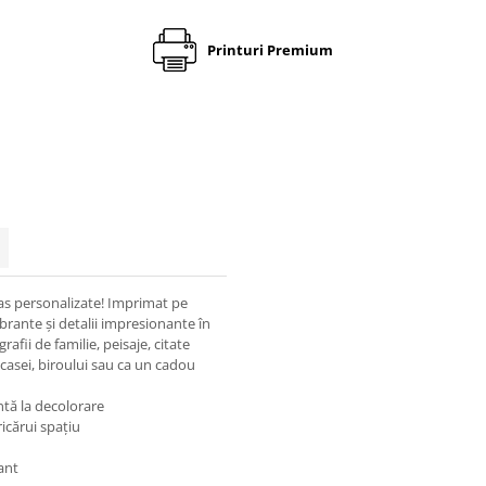
Printuri Premium
vas personalizate! Imprimat pe
brante și detalii impresionante în
rafii de familie, peisaje, citate
casei, biroului sau ca un cadou
ntă la decolorare
icărui spațiu
ant