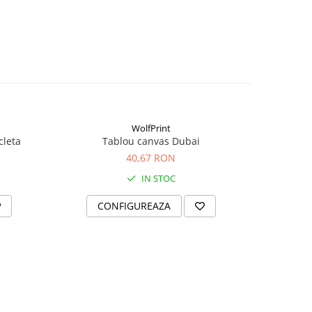
WolfPrint
cleta
Tablou canvas Dubai
Tabl
40,67 RON
IN STOC
CONFIGUREAZA
C