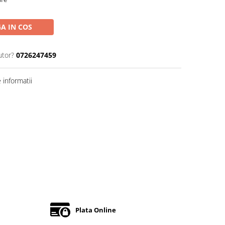
A IN COS
utor?
0726247459
informatii
Plata Online