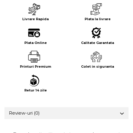
Suport/Coaster din Lemn
Indicatoare de Securitate
Livrare Rapida
Plata la livrare
Indicatoare de Avertizare
Indicatoare de Interzicere
Indicatoare de Obligativitate
Plata Online
Calitate Garantata
Printuri Premium
Colet in siguranta
Retur 14 zile
Review-uri
(0)