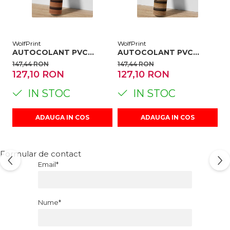
WolfPrint
WolfPrint
Wo
AUTOCOLANT PVC
AUTOCOLANT PVC
A
DECORATIV, RIFLAJ LEMN
DECORATIV, RIFLAJ
D
147,44 RON
147,44 RON
1
CIRES, AUTOADEZIV,
LEMN, AUTOADEZIV,
R
127,10 RON
127,10 RON
1
EFECT 3D, 50X300 CM
EFECT 3D, 50X300 CM
E
IN STOC
IN STOC
ADAUGA IN COS
ADAUGA IN COS
Formular de contact
Email*
Nume*