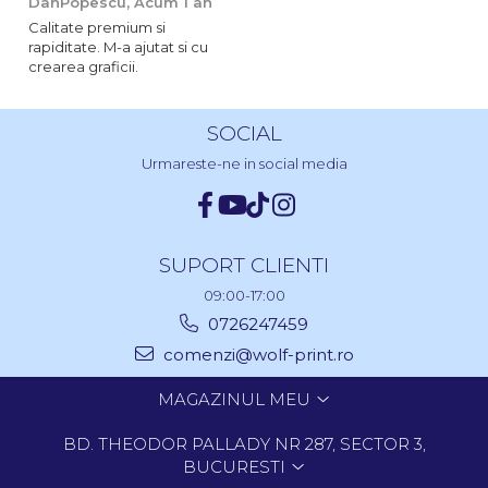
DanPopescu,
Acum 1 an
Calitate premium si
rapiditate. M-a ajutat si cu
crearea graficii.
SOCIAL
Urmareste-ne in social media
SUPORT CLIENTI
09:00-17:00
0726247459
comenzi@wolf-print.ro
MAGAZINUL MEU
BD. THEODOR PALLADY NR 287, SECTOR 3,
BUCURESTI