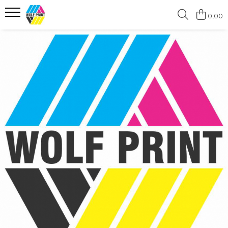
0,00
Produse Categorii
Print Outdoor
Stickere pentru Produse Bio &
Eco
Stickere personalizate printate
si decupate
Stickere copii
Stickere educationale
Stickere decorative
Stickere personalizate
Carti de Vizita
Sisteme de Afisare
Placute Gravate Personalizate
Placute Informative