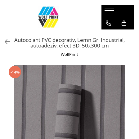
Produse Categorii
Print Outdoor
Autocolant PVC decorativ, Lemn Gri Industrial,
Stickere pentru Produse Bio & Eco
autoadeziv, efect 3D, 50x300 cm
Stickere personalizate printate si
WolfPrint
decupate
Stickere copii
-14%
Stickere educationale
Stickere decorative
Stickere personalizate
Carti de Vizita
Sisteme de Afisare
Placute Gravate Personalizate
Placute Informative
Stickere Decorative