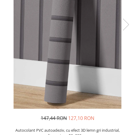
Stickere Decorative Model 3D
Stickere Decorative Model Floral
Stickere Decorative Textura Lemn
Stickere Decorative Copii
Stickere Decorative Model
Caramida
Stickere Decorative Textura Beton
Tablouri Canvas
Tablouri Canvas Arhitectura
Tablou Canvas Animale
Tablou Canvas Living/Sufragerie
Papetarie si organizare nunta
Plicuri Bani Nunta
Meniuri Nunta
147,44 RON
127,10 RON
Invitatii Premium pentru Nunta
Plicuri Bani Botez
Autocolant PVC autoadeziv, cu efect 3D lemn gri industrial,