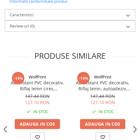
Informatii conformitate produs
Caracteristici
Review-uri
(0)
PRODUSE SIMILARE
WolfPrint
WolfPrint
-14%
-14%
Autocolant PVC decorativ,
Autocolant PVC decorativ,
Riflaj lemn cires,
Riflaj lemn, autoadeziv,
autoadeziv, efect 3D,
efect 3D, 50x300 cm
147,44 RON
147,44 RON
50x300 cm
127,10 RON
127,10 RON
IN STOC
IN STOC
ADAUGA IN COS
ADAUGA IN COS