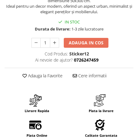
dimensiune 50x300 cm.
Suport/Coaster din Lemn
Ideal pentru un decor modern, oferind un aspect urban, minimalist și
Indicatoare de Securitate
elegant pereților și mobilierului.
Indicatoare de Avertizare
IN STOC
Indicatoare de Interzicere
Durata de livrare:
1-3 zile lucratoare
Indicatoare de Obligativitate
ADAUGA IN COS
Cod Produs:
Sticker12
Ai nevoie de ajutor?
0726247459
Adauga la Favorite
Cere informatii
Livrare Rapida
Plata la livrare
Plata Online
Calitate Garantata